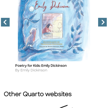
Poetry for Kids: Emily Dickinson
T
Title
Ti
Author
A
By Emily Dickinson
By
Other Quarto websites