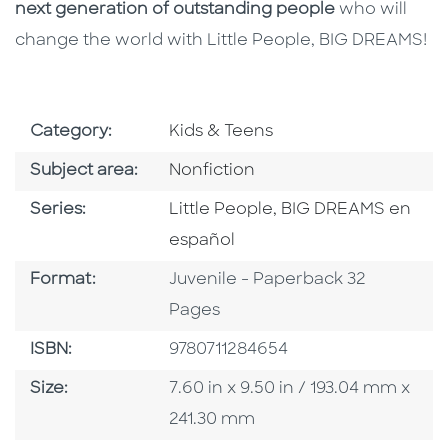
next generation of outstanding people
who will
change the world with Little People, BIG DREAMS!
Go To Subject Area
Category:
Kids & Teens
Go To Category
Subject area:
Nonfiction
Series
Series:
Little People, BIG DREAMS en
español
Format
Format:
Juvenile - Paperback 32
Pages
ISBN
ISBN:
9780711284654
Size
Size:
7.60 in x 9.50 in / 193.04 mm x
241.30 mm