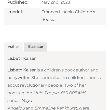
Published Date
Published:
May 2nd, 2023
Go To Imprint
Imprint:
Frances Lincoln Children's
Books
Author
Illustrator
Lisbeth Kaiser
Lisbeth Kaiser
is a children’s book author and
copywriter. She specialises in children’s books
about revolutionary people. Two of her
books in the
Little People, BIG DREAMS
series,
Maya
Angelou
and
Emmeline Pankhurst
, were